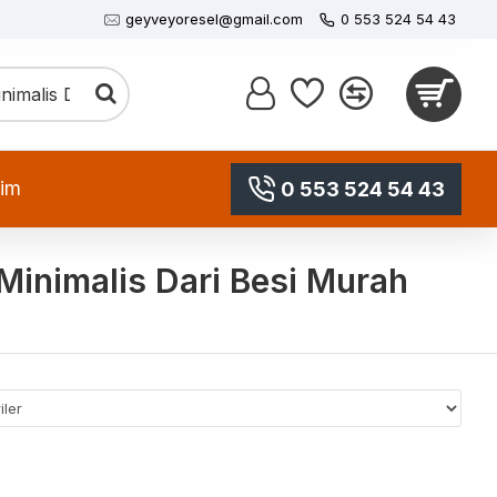
geyveyoresel@gmail.com
0 553 524 54 43
şim
0 553 524 54 43
Minimalis Dari Besi Murah